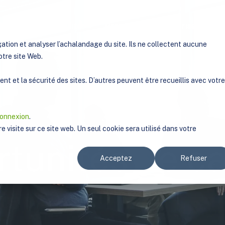
lution
Afficher le sous-menu pour Solution
Durabilité
Afficher le sous-menu pour Durabilité
Projets
Afficher le sous-menu p
Entreprise
Affiche
P
ation et analyser l’achalandage du site. Ils ne collectent aucune
otre site Web.
t et la sécurité des sites. D’autres peuvent être recueillis avec votre
connexion
.
e visite sur ce site web. Un seul cookie sera utilisé dans votre
tunités de ca
Acceptez
Refuser