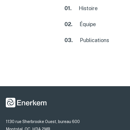
01.
Histoire
02.
Équipe
03.
Publications
1130 rue Sherbrooke Ouest, bureau 600
Montréal, QC H3A 2M8