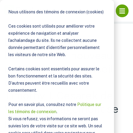
PUBLICATIONS
Ouvri
Nous utilisons des témoins de connexion (cookies)
ENERKEM ANNONCE L'ARRIVÉE D'UN NOUVEAU MEMBRE À
SON CONSEIL D'ADMINISTRATION - TIMOTHY J. CESAREK
Ces cookies sont utilisés pour améliorer votre
expérience de navigation et analyser
Enerkem annonce
l’achalandage du site. Ils ne collectent aucune
donnée permettant d’identifier personnellement
l'arrivée d'un nouveau
les visiteurs de notre site Web.
membre à son conseil
Certains cookies sont essentiels pour assurer le
bon fonctionnement et la sécurité des sites.
d'administration -
D’autres peuvent être recueillis avec votre
consentement.
Timothy J. Cesarek de
Pour en savoir plus, consultez notre
Politique sur
Waste Management se
les témoins de connexion
.
joint au conseil
Si vous refusez, vos informations ne seront pas
suivies lors de votre visite sur ce site web. Un seul