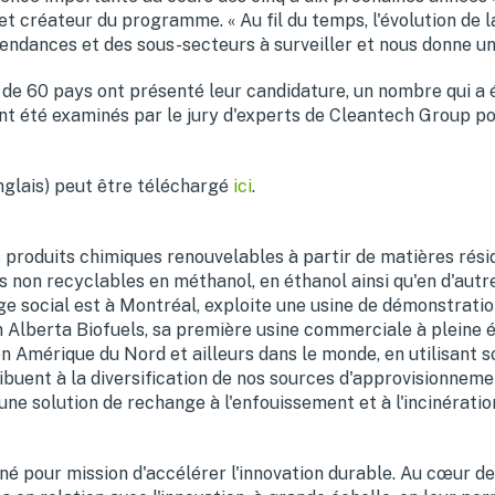
t créateur du programme. « Au fil du temps, l'évolution de l
ndances et des sous-secteurs à surveiller et nous donne un 
de 60 pays ont présenté leur candidature, un nombre qui a 
nt été examinés par le jury d'experts de Cleantech Group pour
nglais) peut être téléchargé
ici
.
produits chimiques renouvelables à partir de matières résid
s non recyclables en méthanol, en éthanol ainsi qu'en d'autr
e social est à Montréal, exploite une usine de démonstration 
 Alberta Biofuels, sa première usine commerciale à pleine é
en Amérique du Nord et ailleurs dans le monde, en utilisant 
buent à la diversification de nos sources d'approvisionnemen
une solution de rechange à l'enfouissement et à l'incinératio
é pour mission d'accélérer l'innovation durable. Au cœur de 