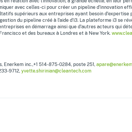
s en relation avec l'innovation, à grande échelle, en leur pe
uer avec celles-ci pour créer un pipeline d'innovation effi
tatifs supérieurs aux entreprises ayant besoin d'expertise p
gestion du pipeline créé à l'aide d'i3. La plateforme i3 se r
entreprises en démarrage ainsi que d'autres acteurs qui déte
Francisco
et des bureaux à Londres et à
New York
.
www.cle
, Enerkem inc.,+1 514-875-0284, poste 251,
apare@enerke
-233-9712,
yvette.shirinian@cleantech.com