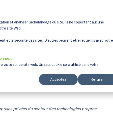
lution
Afficher le sous-menu pour Solution
Durabilité
Afficher le sous-menu pour Durabilité
Projets
Afficher le sous-menu p
Entreprise
Affiche
P
ation et analyser l’achalandage du site. Ils ne collectent aucune
otre site Web.
E GLOBAL CLEANTECH 100 DE 2014
t et la sécurité des sites. D’autres peuvent être recueillis avec votre
connexion
.
e visite sur ce site web. Un seul cookie sera utilisé dans votre
 sur la liste Global
Acceptez
Refuser
eprises privées du secteur des technologies propres