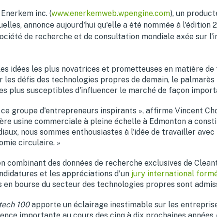
Enerkem inc. (
www.enerkemweb.wpengine.com
), un produc
uelles, annonce aujourd'hui qu'elle a été nommée à l'édition
société de recherche et de consultation mondiale axée sur l'
les idées les plus novatrices et prometteuses en matière d
r les défis des technologies propres de demain, le palmarès
les plus susceptibles d'influencer le marché de façon import
ce groupe d'entrepreneurs inspirants », affirme Vincent Chor
ère usine commerciale à pleine échelle à
Edmonton
a const
iaux, nous sommes enthousiastes à l'idée de travailler avec 
omie circulaire. »
 en combinant des données de recherche exclusives de Clean
ndidatures et les appréciations d'un
jury international form
 en bourse du secteur des technologies propres sont admissi
tech 100
apporte un éclairage inestimable sur les entreprise
luence importante au cours des cinq à dix prochaines années 