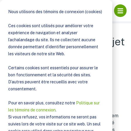
PUBLICATIONS
Ouvri
Nous utilisons des témoins de connexion (cookies)
ENERKEM LANCE UN PROJET DE R-D SUR LES
CARBURANTS RENOUVELABLES DE SUBSTITUTION
Ces cookies sont utilisés pour améliorer votre
expérience de navigation et analyser
Enerkem lance un projet
l’achalandage du site. Ils ne collectent aucune
donnée permettant d’identifier personnellement
de R-D sur les
les visiteurs de notre site Web.
carburants
Certains cookies sont essentiels pour assurer le
bon fonctionnement et la sécurité des sites.
renouvelables de
D’autres peuvent être recueillis avec votre
consentement.
substitution
Pour en savoir plus, consultez notre
Politique sur
les témoins de connexion
.
MONTRÉAL, le 14 mai 2013 /CNW Telbec/ - Enerkem
Si vous refusez, vos informations ne seront pas
inc. (
www.enerkemweb.wpengine.com
), une société
suivies lors de votre visite sur ce site web. Un seul
québécoise qui crée des biocarburants et produits