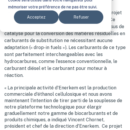
cookie sera utilisé dans votre navigateur pour
chimiques renouvelables à partir de matières
mémoriser votre préférence de ne pas être suivi.
résiduelles, annonce le lancement d'un nouveau projet
Acceptez
Refuser
de recherche avec le gouvernement du Canada. Ce
projet vise à mettre au point de nouveaux processus de
catalyse pour la conversion des matières résiduelles en
carburants de substitution ne nécessitant aucune
adaptation (« drop-in fuels »). Les carburants de ce type
sont parfaitement interchangeables avec les
hydrocarbures, comme l'essence conventionnelle, le
carburant diésel et le carburant pour moteur à
réaction.
« La principale activité d'Enerkem est la production
commerciale d'éthanol cellulosique et nous avons
maintenant l'intention de tirer parti de la souplesse de
notre plateforme technologique pour élargir
graduellement notre gamme de biocarburants et de
produits chimiques, a indiqué Vincent Chornet,
président et chef de la direction d'Enerkem. Ce projet