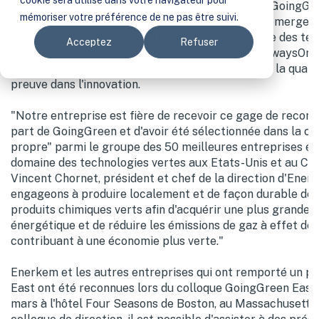
cookie sera utilisé dans votre navigateur pour
meilleures entreprises privées de 2009. Les prix GoingGr
mémoriser votre préférence de ne pas être suivi.
attribués aux 50 meilleures entreprises privées émergent
nouvelles opportunités d'affaires dans le domaine des tec
Acceptez
Refuser
Enerkem a été choisie par l'équipe éditoriale d'AlwaysOn,
croissance, de ses débouchés commerciaux et de la qualité
preuve dans l'innovation.
"Notre entreprise est fière de recevoir ce gage de reconn
part de GoingGreen et d'avoir été sélectionnée dans la ca
propre" parmi le groupe des 50 meilleures entreprises é
domaine des technologies vertes aux Etats-Unis et au Can
Vincent Chornet, président et chef de la direction d'Ene
engageons à produire localement et de façon durable des
produits chimiques verts afin d'acquérir une plus grande
énergétique et de réduire les émissions de gaz à effet de 
contribuant à une économie plus verte."
Enerkem et les autres entreprises qui ont remporté un p
East ont été reconnues lors du colloque GoingGreen East, 
mars à l'hôtel Four Seasons de Boston, au Massachusetts. 