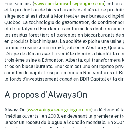
Enerkem inc. (
www.enerkemweb.wpengine.com
) est un ch
et la production de biocarburants évolués et de produits 
siège social est situé à Montréal et ses bureaux d'ingénie
Québec. La technologie de gazéification, de conditionnem
et de catalyse d'Enerkem transforme les déchets solides 
les résidus forestiers et agricoles en biocarburants de s
en produits biochimiques. La société exploite une usine pi
première usine commerciale, située à Westbury, Québec, 
l'étape de démarrage. La société débutera bientôt la cons
troisième usine à Edmonton, Alberta, qui transformera l
triés en biocarburants. Enerkem est une entreprise privé
sociétés de capital-risque américain Rho Ventures et Br
le fonds d'investissement canadien BDR Capital et la direc
A propos d'AlwaysOn
AlwaysOn (
www.goinggreen.goingon.com
) a déclenché la 
"médias ouverts" en 2003, en devenant la première entrep
lancer un réseau de blogue à l'échelle mondiale. En 2004