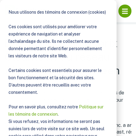
PUBLICATIONS
Ouvri
Nous utilisons des témoins de connexion (cookies)
ENERKEM REÇOIT LE PRIX CLEANTECH DU RÉSEAU
ALWAYSON GOINGGREEN
Ces cookies sont utilisés pour améliorer votre
expérience de navigation et analyser
Enerkem reçoit le prix
l’achalandage du site. Ils ne collectent aucune
donnée permettant d’identifier personnellement
Cleantech du réseau
les visiteurs de notre site Web.
AlwaysOn GoingGreen
Certains cookies sont essentiels pour assurer le
bon fonctionnement et la sécurité des sites.
D’autres peuvent être recueillis avec votre
consentement.
L'entreprise a été reconnue comme l'un des chefs de
file de l'innovation dans les technologies vertes pour
Pour en savoir plus, consultez notre
Politique sur
l'année 2009
les témoins de connexion
.
Si vous refusez, vos informations ne seront pas
MONTREAL, le 11 mars /CNW Telbec/ - Enerkem inc. a anno
suivies lors de votre visite sur ce site web. Un seul
qu'on lui avait décerné l'un des prix GoingGreen East, rés