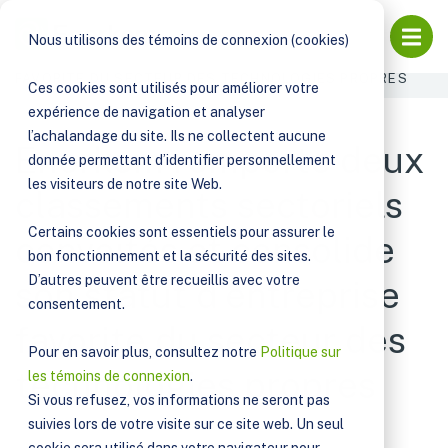
PUBLICATIONS
Ouvri
Nous utilisons des témoins de connexion (cookies)
ENERKEM REMPORTE DEUX CLASSEMENTS SECTORIELS
CONVOITÉS ET CONSOLIDE SON STATUT D'ENTREPRISE
FAVORITE DU SECTEUR DES TECHNOLOGIES PROPRES
Ces cookies sont utilisés pour améliorer votre
expérience de navigation et analyser
l’achalandage du site. Ils ne collectent aucune
Enerkem remporte deux
donnée permettant d’identifier personnellement
les visiteurs de notre site Web.
classements sectoriels
Certains cookies sont essentiels pour assurer le
convoités et consolide
bon fonctionnement et la sécurité des sites.
D’autres peuvent être recueillis avec votre
son statut d'entreprise
consentement.
favorite du secteur des
Pour en savoir plus, consultez notre
Politique sur
technologies propres
les témoins de connexion
.
Si vous refusez, vos informations ne seront pas
suivies lors de votre visite sur ce site web. Un seul