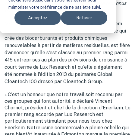
cookie sera utilisé dans votre navigateur pour
Le leadership et la croissance de l'entreprise reconnus
mémoriser votre préférence de ne pas être suivi.
par Lux Research et Cleantech Group
Acceptez
Refuser
MONTRÉAL, le
10 oct. 2013
/CNW Telbec/ - Enerkem
Inc. (
www.enerkemweb.wpengine.com
), une société qui
crée des biocarburants et produits chimiques
renouvelables à partir de matières résiduelles, est fière
d'annoncer qu'elle s'est classée au premier rang parmi
415 entreprises au plan des prévisions de croissance à
court terme de Lux Research et qu'elle a également
été nommée à l'édition 2013 du palmarès Global
Cleantech 100 dressé par Cleantech Group.
« C'est un honneur que notre travail soit reconnu par
ces groupes qui font autorité, a déclaré Vincent
Chornet, président et chef de la direction d'Enerkem. Le
premier rang accordé par Lux Research est
particulièrement stimulant pour nous tous chez
Enerkem. Notre usine commerciale à pleine échelle qui
sera bientôt inaugurée à
Edmonton
marque la première